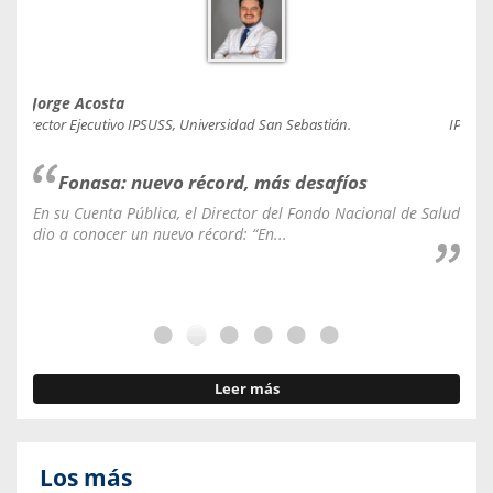
Jorge Acosta
Caro
Director Ejecutivo IPSUSS, Universidad San Sebastián.
IPSUSS
Fonasa: nuevo récord, más desafíos
En su Cuenta Pública, el Director del Fondo Nacional de Salud
La C
dio a conocer un nuevo récord: “En...
fale
Leer más
Los más