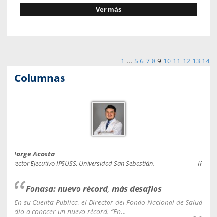
Ver más
1
...
5
6
7
8
9
10
11
12
13
14
Columnas
Jorge Acosta
Caro
Director Ejecutivo IPSUSS, Universidad San Sebastián.
IPSUSS
Fonasa: nuevo récord, más desafíos
En su Cuenta Pública, el Director del Fondo Nacional de Salud
La C
dio a conocer un nuevo récord: “En...
fale