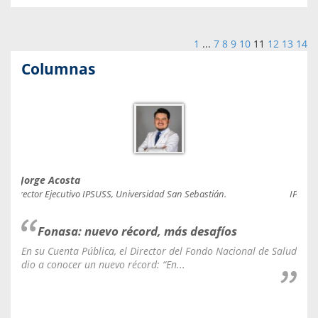
1
...
7
8
9
10
11
12
13
14
Columnas
Jorge Acosta
Caro
Director Ejecutivo IPSUSS, Universidad San Sebastián.
IPSUSS
Fonasa: nuevo récord, más desafíos
En su Cuenta Pública, el Director del Fondo Nacional de Salud
La C
dio a conocer un nuevo récord: “En...
fale