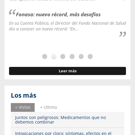
Fonasa: nuevo récord, más desafíos
En su Cuenta Pública, el Director del Fondo Nacional de Salud
La C
dio a conocer un nuevo récord: “En...
fale
Leer más
Los más
+ Vistos
+ Ultimo
Juntos son peligrosos: Medicamentos que no
debemos combinar
Intoxicaciones por cloro: síntomas, efectos en el