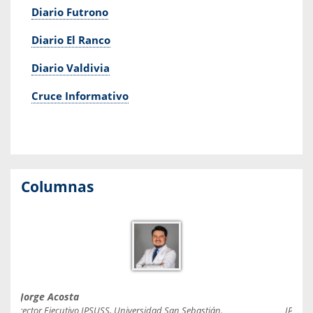
Diario Futrono
Diario El Ranco
Diario Valdivia
Cruce Informativo
Columnas
Jorge Acosta
Caro
Director Ejecutivo IPSUSS, Universidad San Sebastián.
IPSUSS