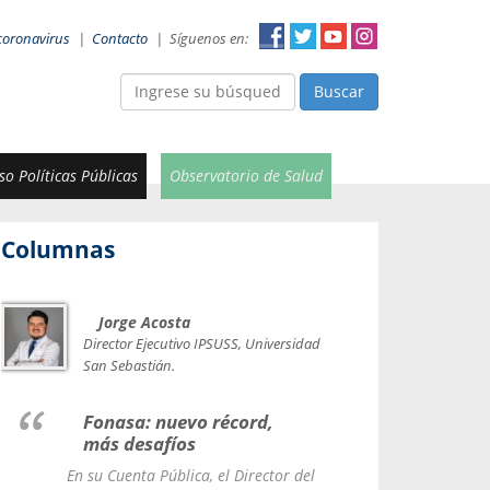
coronavirus
|
Contacto
|
Síguenos en:
Buscar
o Políticas Públicas
Observatorio de Salud
Columnas
Jorge Acosta
Car
Val
Director Ejecutivo IPSUSS, Universidad
IPSUSS
San Sebastián.
Lice
Fonasa: nuevo récord,
le t
más desafíos
La Contr
En su Cuenta Pública, el Director del