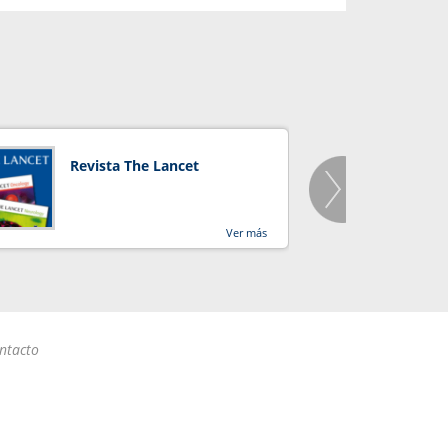
Revista The Lancet
Orga
Salu
Ver más
ntacto