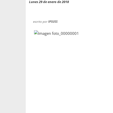
propaga a un gran númer
os entregados por la
Lunes 29 de enero de 2018
oría sobre viajes al extranjero
onas que deben hacer...
escrito por
IPSUSS