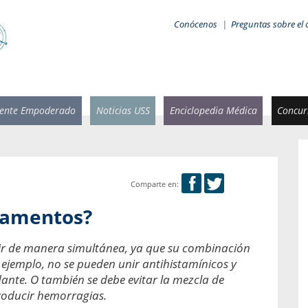
Conócenos
|
Preguntas sobre el 
iente Empoderado
Noticias USS
Enciclopedia Médica
Concurs
Comparte en:
 Rammsy
Rosario García-Huidobro
camentos?
stente de
Decana facultad de Odontología,
n Sebastián
Universidad San Sebastián.
ir de manera simultánea, ya que su combinación
 ejemplo, no se pueden unir antihistamínicos y
añana
¿Cuándo será urgente la
salud bucal?
dante. O también se debe evitar la mezcla de
emia cuando
roducir hemorragias.
sa se
En Chile, nadie muere de caries ni de