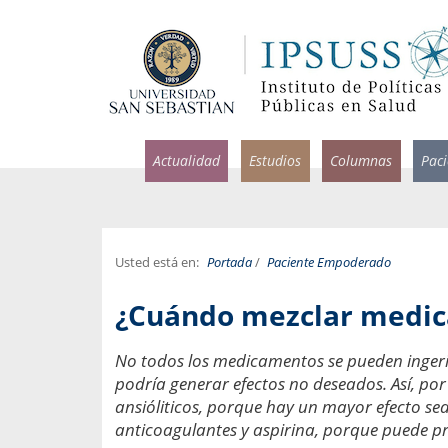
Actualidad
Estudios
Columnas
Pac
Usted está en:
Portada
/
Paciente Empoderado
rlos Pérez, Jorge Acosta y
Ignacio Rodríguez
¿Cuándo mezclar medi
rolina Velasco
Infectólogo y profesor asi
S, Facultad de Medicina USS.
Medicina, Universidad Sa
No todos los medicamentos se pueden inger
podría generar efectos no deseados. Así, por
ncias médicas y
Pandemias del m
idio por incapacidad
ansióliticos, porque hay un mayor efecto se
Usamos la palabra pand
ral
anticoagulantes y aspirina, porque puede p
una enfermedad contagio