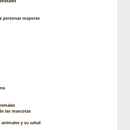
enatales
as personas mayores
ina
nimales
de las mascotas
 animales y su salud