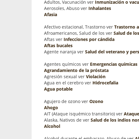
Adultos, Vacunación ver
Inmunización o vac
Aerosoles, Abuso ver
Inhalantes
Afasia
Afectivo estacional, Trastorno ver
Trastorno a
Afroamericanos, Salud de los ver
Salud de lo
Aftas ver
Infecciones por cándida
Aftas bucales
Agente naranja ver
Salud del veterano y pers
Agentes químicos ver
Emergencias químicas
Agrandamiento de la próstata
Agresión sexual ver
Violación
Agua en el cerebro ver
Hidrocefalia
Agua potable
Agujero de ozono ver
Ozono
Ahogo
AIT (Ataque isquémico transitorio) ver
Ataque
Alaska, Nativos de ver
Salud de los indios n
Alcohol
Alcohol durante el embarazo, Abuso de ver
A