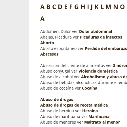
propaga a un gran númer
os entregados por la
A
B
C
D
E
F
G
H
I
J
K
L
M
N
O
oría sobre viajes al extranjero
onas que deben hacer...
A
Abdomen, Dolor ver
Dolor abdominal
Abejas, Picadura ver
Picaduras de insectos
Aborto
Aborto espontáneo ver
Pérdida del embaraz
Abscesos
Absorción deficiente de alimentos ver
Síndro
Abuso conyugal ver
Violencia doméstica
Abuso de alcohol ver
Alcoholismo y abuso de
Abuso de bebidas alcohólicas durante el em
Abuso de cocaína ver
Cocaína
Abuso de drogas
Abuso de drogas de receta médica
Abuso de heroína ver
Heroína
Abuso de marihuana ver
Marihuana
Abuso de menores ver
Maltrato al menor