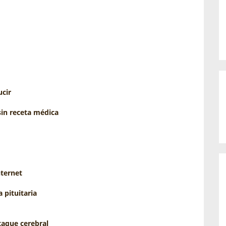
ucir
in receta médica
nternet
 pituitaria
taque cerebral