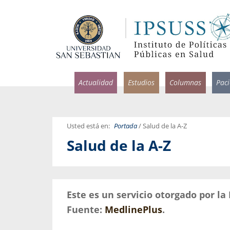
Actualidad
Estudios
Columnas
Pac
Usted está en:
Portada
/ Salud de la A-Z
Salud de la A-Z
rlos Pérez, Jorge Acosta y
Ignacio Rodríguez
rolina Velasco
Infectólogo y profesor asi
S, Facultad de Medicina USS.
Medicina, Universidad Sa
Este es un servicio otorgado por l
ncias médicas y
Pandemias del m
idio por incapacidad
Fuente:
MedlinePlus
.
Usamos la palabra pand
ral
una enfermedad contagio