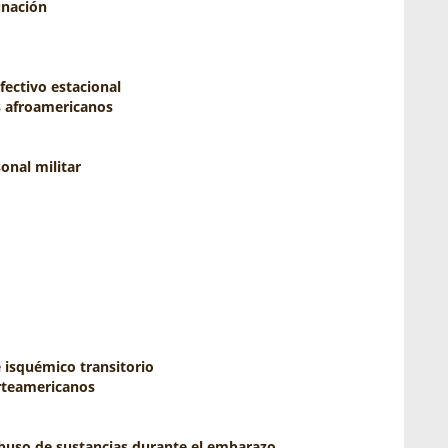
unación
fectivo estacional
s afroamericanos
onal militar
 isquémico transitorio
orteamericanos
buso de sustancias durante el embarazo