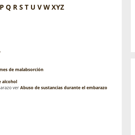
o de...
enfermedades periodontales. Sin
P
Q
R
S
T
U
V
W
XYZ
embargo, estas son las...
o
mes de malabsorción
 alcohol
barazo ver
Abuso de sustancias durante el embarazo