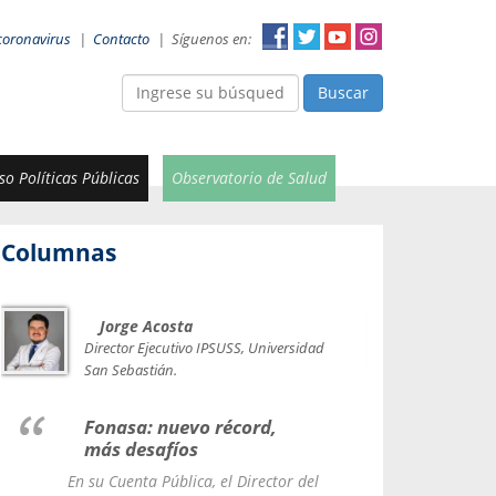
coronavirus
|
Contacto
|
Síguenos en:
Buscar
o Políticas Públicas
Observatorio de Salud
Columnas
Jorge Acosta
Car
Val
Director Ejecutivo IPSUSS, Universidad
IPSUSS
San Sebastián.
Lice
Fonasa: nuevo récord,
le t
más desafíos
La Contr
En su Cuenta Pública, el Director del