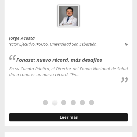
Jorge Acosta
Caro
Director Ejecutivo IPSUSS, Universidad San Sebastián.
IPSUSS
Fonasa: nuevo récord, más desafíos
En su Cuenta Pública, el Director del Fondo Nacional de Salud
La C
dio a conocer un nuevo récord: “En...
fale
Leer más