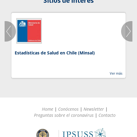
Sitios de interés
Estadísticas de Salud en Chile (Minsal)
J
Ver más
Home
|
Conócenos
|
Newsletter
|
Preguntas sobre el coronavirus
|
Contacto