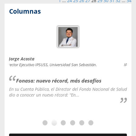
1
...
24
25
26
27
28
29
30
31
32
...
34
Columnas
Jorge Acosta
Caro
Director Ejecutivo IPSUSS, Universidad San Sebastián.
IPSUSS
Fonasa: nuevo récord, más desafíos
En su Cuenta Pública, el Director del Fondo Nacional de Salud
La C
dio a conocer un nuevo récord: “En...
fale