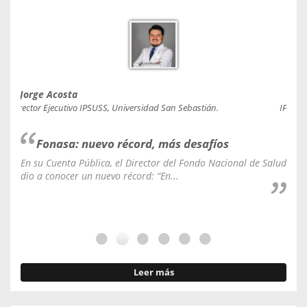
Jorge Acosta
Caro
Director Ejecutivo IPSUSS, Universidad San Sebastián.
IPSUSS
Fonasa: nuevo récord, más desafíos
En su Cuenta Pública, el Director del Fondo Nacional de Salud
La C
dio a conocer un nuevo récord: “En...
fale
Leer más