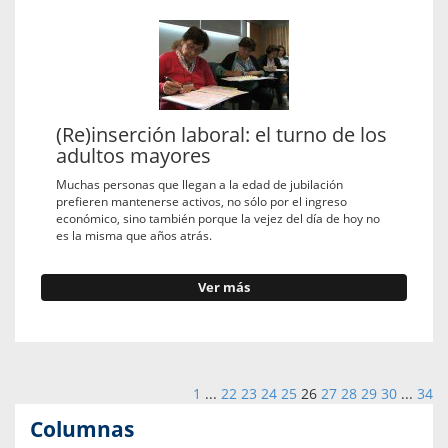
(Re)inserción laboral: el turno de los
adultos mayores
Muchas personas que llegan a la edad de jubilación
prefieren mantenerse activos, no sólo por el ingreso
económico, sino también porque la vejez del día de hoy no
es la misma que años atrás.
Ver más
1
...
22
23
24
25
26
27
28
29
30
...
34
Columnas