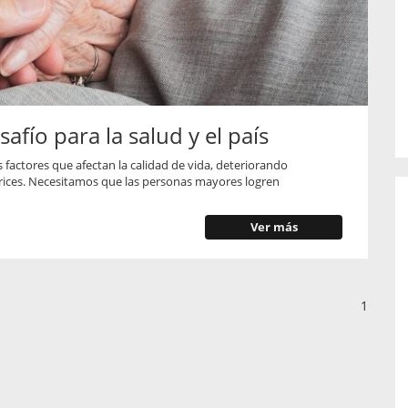
o de...
enfermedades periodontales. Sin
embargo, estas son las...
afío para la salud y el país
s factores que afectan la calidad de vida, deteriorando
trices. Necesitamos que las personas mayores logren
Ver más
1