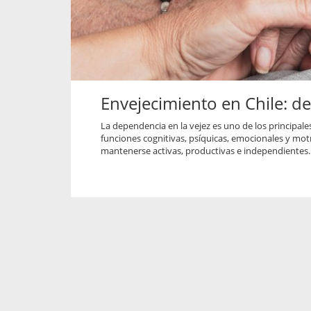
propaga a un gran númer
os entregados por la
oría sobre viajes al extranjero
onas que deben hacer...
Envejecimiento en Chile: des
La dependencia en la vejez es uno de los principale
funciones cognitivas, psíquicas, emocionales y mo
mantenerse activas, productivas e independientes.