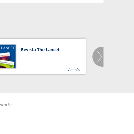
Revista The Lancet
Orga
Salu
Ver más
ntacto