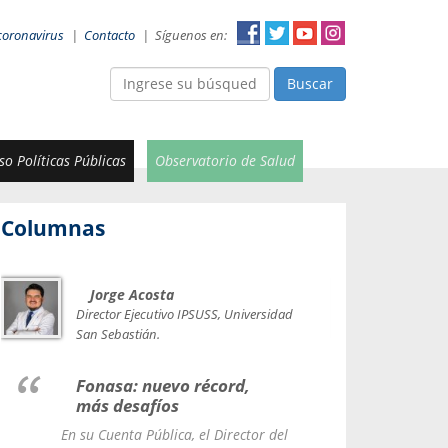
coronavirus
|
Contacto
|
Síguenos en:
Buscar
o Políticas Públicas
Observatorio de Salud
Columnas
Jorge Acosta
Car
Val
Director Ejecutivo IPSUSS, Universidad
IPSUSS
San Sebastián.
Lice
Fonasa: nuevo récord,
le t
más desafíos
La Contr
En su Cuenta Pública, el Director del