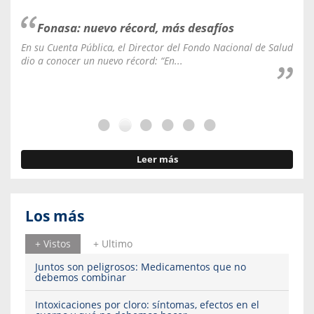
Fonasa: nuevo récord, más desafíos
En su Cuenta Pública, el Director del Fondo Nacional de Salud
La C
dio a conocer un nuevo récord: “En...
fale
Leer más
Los más
+ Vistos
+ Ultimo
Juntos son peligrosos: Medicamentos que no
debemos combinar
Intoxicaciones por cloro: síntomas, efectos en el