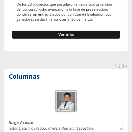
De los 23 proyectos que postularon en esta cuarta versión
del concurso, ocho avanzaron a la fase de preselección,
donde serán entrevistados por con Comité Evaluador. Los
ganadores se darán a conocer el 30 de marzo.
Ver más
1
2
3
4
Columnas
Jorge Acosta
Caro
Director Ejecutivo IPSUSS, Universidad San Sebastián.
IPSUSS