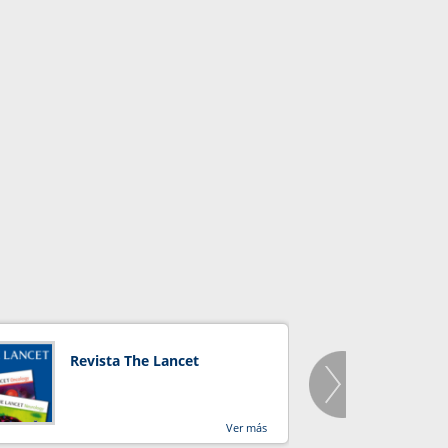
Revista The Lancet
Orga
Salu
Ver más