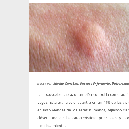
propaga a un gran númer
os entregados por la
oría sobre viajes al extranjero
onas que deben hacer...
escrito por
Valeska González, Docente Enfermería, Universid
La Loxosceles Laeta, o también conocida como araña 
Lagos. Esta araña se encuentra en un 41% de las vivi
en las viviendas de los seres humanos, tejiendo su 
clóset. Una de las características principales y 
desplazamiento.