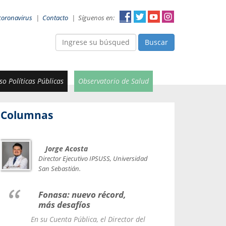
coronavirus
|
Contacto
|
Síguenos en:
Buscar
o Políticas Públicas
Observatorio de Salud
Columnas
Jorge Acosta
Car
Val
Director Ejecutivo IPSUSS, Universidad
IPSUSS
San Sebastián.
Lice
Fonasa: nuevo récord,
le t
más desafíos
La Contr
En su Cuenta Pública, el Director del