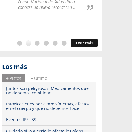
Repúblic
Fondo Nacional de Salud dio a
del esqu
conocer un nuevo récord: “En...
Leer más
Los más
+ Vistos
+ Ultimo
Juntos son peligrosos: Medicamentos que
no debemos combinar
Intoxicaciones por cloro: síntomas, efectos
en el cuerpo y qué no debemos hacer
Eventos IPSUSS
Cuidado si la alergia le afecta los oídos