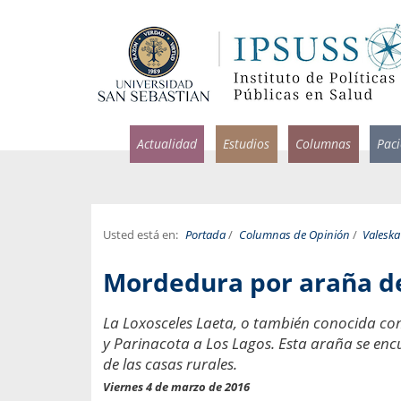
Actualidad
Estudios
Columnas
Pac
Usted está en:
Portada
/
Columnas de Opinión
/
Valeska
rlos Pérez, Jorge Acosta y
Ignacio Rodríguez
Mordedura por araña d
rolina Velasco
Infectólogo y profesor asi
S, Facultad de Medicina USS.
Medicina, Universidad Sa
La Loxosceles Laeta, o también conocida com
y Parinacota a Los Lagos. Esta araña se enc
ncias médicas y
Pandemias del m
idio por incapacidad
de las casas rurales.
Usamos la palabra pand
ral
Viernes 4 de marzo de 2016
una enfermedad contagio