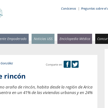
Conócenos
|
Preguntas sobre el 
iente Empoderado
Noticias USS
Enciclopedia Médica
Concurs
 González
Comparte en:
 Rammsy
Rosario García-Huidobro
e rincón
stente de
Decana facultad de Odontología,
n Sebastián
Universidad San Sebastián.
o araña de rincón, habita desde la región de Arica
uentra en un 41% de las viviendas urbanas y en 24%
añana
¿Cuándo será urgente la
salud bucal?
emia cuando
sa se
En Chile, nadie muere de caries ni de