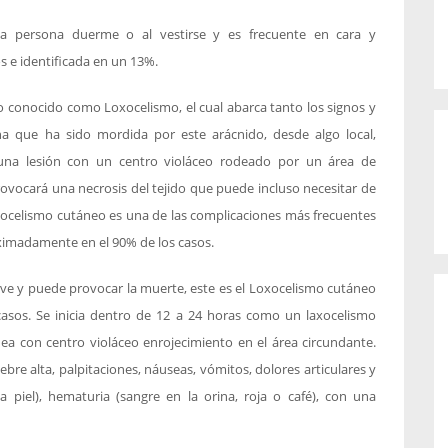
a persona duerme o al vestirse y es frecuente en cara y
s e identificada en un 13%.
 conocido como Loxocelismo, el cual abarca tanto los signos y
 que ha sido mordida por este arácnido, desde algo local,
una lesión con un centro violáceo rodeado por un área de
rovocará una necrosis del tejido que puede incluso necesitar de
loxocelismo cutáneo es una de las complicaciones más frecuentes
ximadamente en el 90% de los casos.
ve y puede provocar la muerte, este es el Loxocelismo cutáneo
casos. Se inicia dentro de 12 a 24 horas como un laxocelismo
ea con centro violáceo enrojecimiento en el área circundante.
iebre alta, palpitaciones, náuseas, vómitos, dolores articulares y
la piel), hematuria (sangre en la orina, roja o café), con una