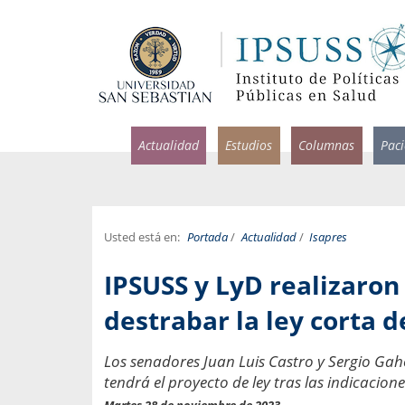
Actualidad
Estudios
Columnas
Pac
Usted está en:
Portada
/
Actualidad
/
Isapres
rlos Pérez, Jorge Acosta y
Ignacio Rodríguez
IPSUSS y LyD realizaron
rolina Velasco
Infectólogo y profesor asi
S, Facultad de Medicina USS.
Medicina, Universidad Sa
destrabar la ley corta d
ncias médicas y
Pandemias del m
Los senadores Juan Luis Castro y Sergio Gahon
idio por incapacidad
Usamos la palabra pand
tendrá el proyecto de ley tras las indicaci
ral
una enfermedad contagio
Martes 28 de noviembre de 2023