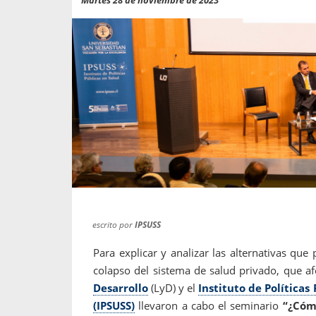
propaga a un gran númer
os entregados por la
oría sobre viajes al extranjero
onas que deben hacer...
escrito por
IPSUSS
Para explicar y analizar las alternativas que 
colapso del sistema de salud privado, que a
Desarrollo
(LyD) y el
Instituto de Políticas
(IPSUSS)
llevaron a cabo el seminario
“¿Cómo