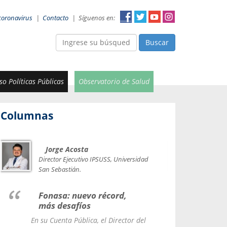
coronavirus
|
Contacto
|
Síguenos en:
Buscar
o Políticas Públicas
Observatorio de Salud
Columnas
Jorge Acosta
Car
Val
Director Ejecutivo IPSUSS, Universidad
IPSUSS
San Sebastián.
Lice
Fonasa: nuevo récord,
le t
más desafíos
La Contr
En su Cuenta Pública, el Director del