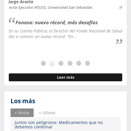
Jorge Acosta
Caro
Director Ejecutivo IPSUSS, Universidad San Sebastián.
IPSUSS
Fonasa: nuevo récord, más desafíos
En su Cuenta Pública, el Director del Fondo Nacional de Salud
La C
dio a conocer un nuevo récord: “En...
fale
Leer más
Los más
+ Vistos
+ Ultimo
Juntos son peligrosos: Medicamentos que no
debemos combinar