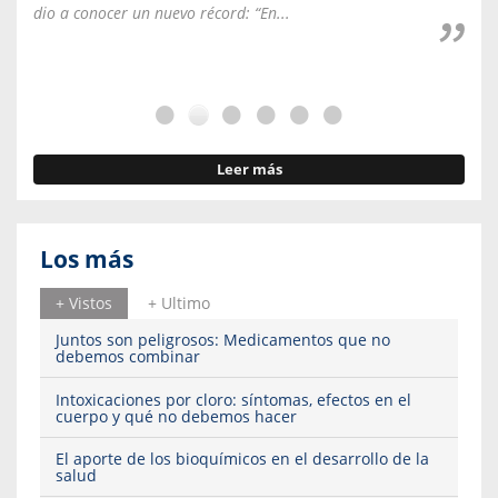
dio a conocer un nuevo récord: “En...
fale
Leer más
Los más
+ Vistos
+ Ultimo
Juntos son peligrosos: Medicamentos que no
debemos combinar
Intoxicaciones por cloro: síntomas, efectos en el
cuerpo y qué no debemos hacer
El aporte de los bioquímicos en el desarrollo de la
salud