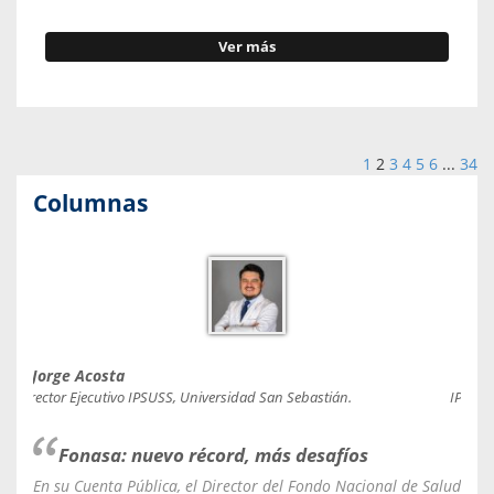
Ver más
1
2
3
4
5
6
...
34
Columnas
Jorge Acosta
Caro
Director Ejecutivo IPSUSS, Universidad San Sebastián.
IPSUSS
Fonasa: nuevo récord, más desafíos
En su Cuenta Pública, el Director del Fondo Nacional de Salud
La C