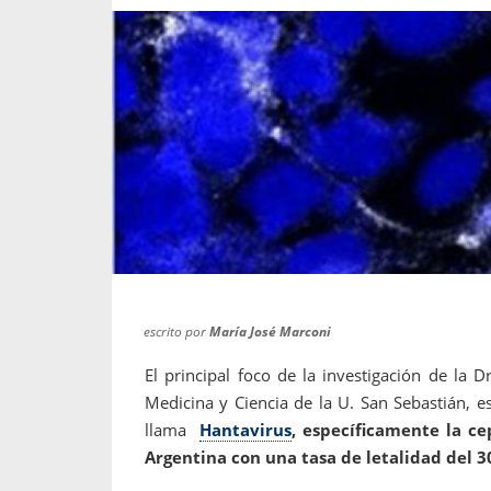
propaga a un gran númer
os entregados por la
oría sobre viajes al extranjero
onas que deben hacer...
escrito por
María José Marconi
El principal foco de la investigación de la D
Medicina y Ciencia de la U. San Sebastián, e
llama
Hantavirus
, específicamente la c
Argentina con una tasa de letalidad del 3