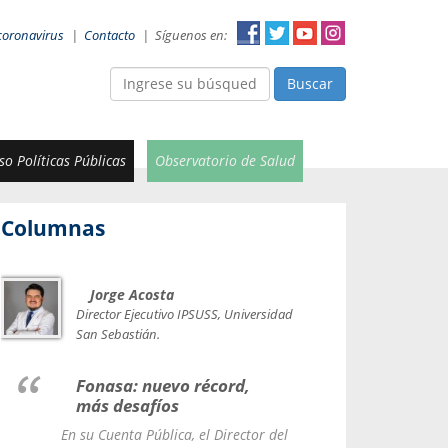
coronavirus
|
Contacto
|
Síguenos en:
Buscar
o Políticas Públicas
Observatorio de Salud
Columnas
Jorge Acosta
Car
Val
Director Ejecutivo IPSUSS, Universidad
IPSUSS
San Sebastián.
Lice
Fonasa: nuevo récord,
le t
más desafíos
La Contr
En su Cuenta Pública, el Director del