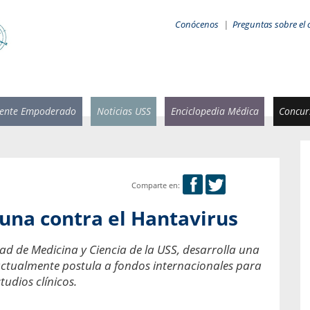
Conócenos
|
Preguntas sobre el 
iente Empoderado
Noticias USS
Enciclopedia Médica
Concurs
Comparte en:
 Rammsy
Rosario García-Huidobro
una contra el Hantavirus
stente de
Decana facultad de Odontología,
n Sebastián
Universidad San Sebastián.
tad de Medicina y Ciencia de la USS, desarrolla una
actualmente postula a fondos internacionales para
añana
¿Cuándo será urgente la
salud bucal?
udios clínicos.
emia cuando
sa se
En Chile, nadie muere de caries ni de