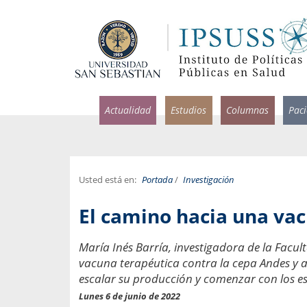
Actualidad
Estudios
Columnas
Pac
Usted está en:
Portada
/
Investigación
rlos Pérez, Jorge Acosta y
Ignacio Rodríguez
El camino hacia una vac
rolina Velasco
Infectólogo y profesor asi
S, Facultad de Medicina USS.
Medicina, Universidad Sa
María Inés Barría, investigadora de la Facul
vacuna terapéutica contra la cepa Andes y 
ncias médicas y
Pandemias del m
idio por incapacidad
escalar su producción y comenzar con los est
Usamos la palabra pand
ral
Lunes 6 de junio de 2022
una enfermedad contagio