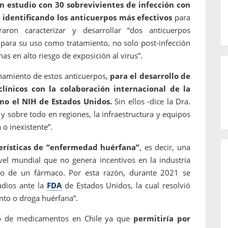
n estudio con 30 sobrevivientes de infección con
identificando los anticuerpos más efectivos
para
raron caracterizar y desarrollar “dos anticuerpos
ara su uso como tratamiento, no solo post-infección
s en alto riesgo de exposición al virus”.
onamiento de estos anticuerpos,
para el desarrollo de
línicos con la colaboración internacional de la
mo el NIH de Estados Unidos.
Sin ellos -dice la Dra.
, y sobre todo en regiones, la infraestructura y equipos
o inexistente”.
terísticas de “enfermedad huérfana”
, es decir, una
l mundial que no genera incentivos en la industria
ado de un fármaco. Por esta razón, durante 2021 se
udios ante la
FDA
de Estados Unidos, la cual resolvió
to o droga huérfana”.
lo de medicamentos en Chile ya que
permitiría por