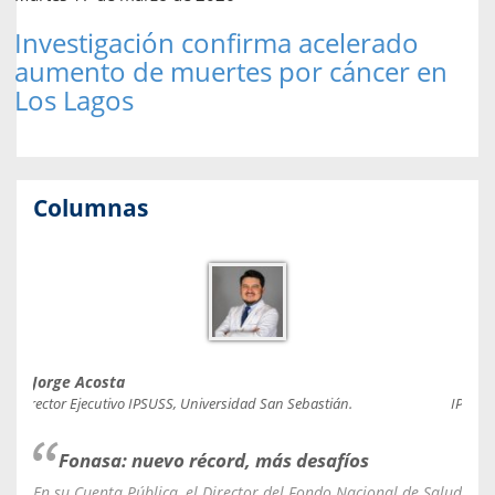
Investigación confirma acelerado
aumento de muertes por cáncer en
Los Lagos
Columnas
Jorge Acosta
Caro
Director Ejecutivo IPSUSS, Universidad San Sebastián.
IPSUSS
Fonasa: nuevo récord, más desafíos
En su Cuenta Pública, el Director del Fondo Nacional de Salud
La C