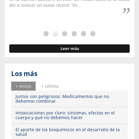
dio a conocer un nuevo récord: “En...
fale
Leer más
Los más
+ Vistos
+ Ultimo
Juntos son peligrosos: Medicamentos que no
debemos combinar
Intoxicaciones por cloro: síntomas, efectos en el
cuerpo y qué no debemos hacer
El aporte de los bioquímicos en el desarrollo de la
salud