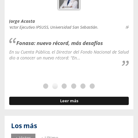
Jorge Acosta
Caro
Director Ejecutivo IPSUSS, Universidad San Sebastián.
IPSUSS
Fonasa: nuevo récord, más desafíos
En su Cuenta Pública, el Director del Fondo Nacional de Salud
La C
dio a conocer un nuevo récord: “En...
fale
Leer más
Los más
+ Vistos
+ Ultimo