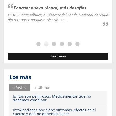
Fonasa: nuevo récord, más desafíos
En su Cuenta Pública, el Director del Fondo Nacional de Salud
La C
dio a conocer un nuevo récord: “En...
fale
Leer más
Los más
+ Vistos
+ Ultimo
Juntos son peligrosos: Medicamentos que no
debemos combinar
Intoxicaciones por cloro: síntomas, efectos en el
cuerpo y qué no debemos hacer