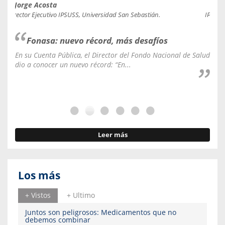
Jorge Acosta
Caro
Director Ejecutivo IPSUSS, Universidad San Sebastián.
IPSUSS
Fonasa: nuevo récord, más desafíos
En su Cuenta Pública, el Director del Fondo Nacional de Salud
La C
dio a conocer un nuevo récord: “En...
fale
Leer más
Los más
+ Vistos
+ Ultimo
Juntos son peligrosos: Medicamentos que no
debemos combinar