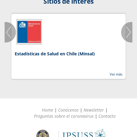
Sitios de interés
Estadísticas de Salud en Chile (Minsal)
J
Ver más
Home
|
Conócenos
|
Newsletter
|
Preguntas sobre el coronavirus
|
Contacto