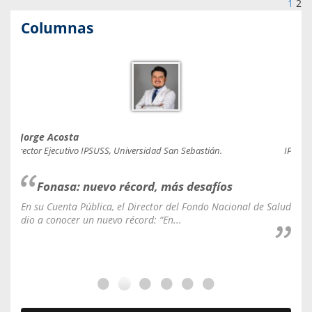
1
2
Columnas
Jorge Acosta
Caro
Director Ejecutivo IPSUSS, Universidad San Sebastián.
IPSUSS
Fonasa: nuevo récord, más desafíos
En su Cuenta Pública, el Director del Fondo Nacional de Salud
La C
dio a conocer un nuevo récord: “En...
fale