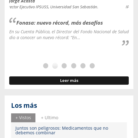
Jorge Acosta
Caro
Director Ejecutivo IPSUSS, Universidad San Sebastián.
IPSUSS
Fonasa: nuevo récord, más desafíos
En su Cuenta Pública, el Director del Fondo Nacional de Salud
La C
dio a conocer un nuevo récord: “En...
fale
Leer más
Los más
+ Vistos
+ Ultimo
Juntos son peligrosos: Medicamentos que no
debemos combinar