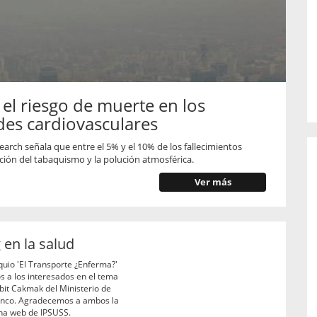
o de...
enfermedades periodontales. Sin
embargo, estas son las...
l riesgo de muerte en los
es cardiovasculares
arch señala que entre el 5% y el 10% de los fallecimientos
ción del tabaquismo y la polución atmosférica.
Ver más
 en la salud
uio 'El Transporte ¿Enferma?'
s a los interesados en el tema
abit Cakmak del Ministerio de
lanco. Agradecemos a ambos la
ina web de IPSUSS.