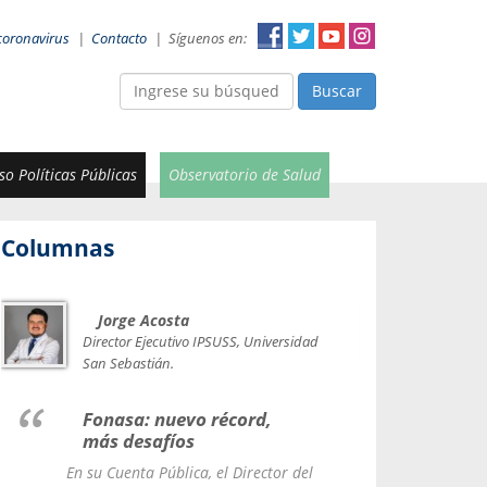
coronavirus
|
Contacto
|
Síguenos en:
Buscar
o Políticas Públicas
Observatorio de Salud
Columnas
Jorge Acosta
Car
Val
Director Ejecutivo IPSUSS, Universidad
IPSUSS
San Sebastián.
Lice
Fonasa: nuevo récord,
le t
más desafíos
La Contr
En su Cuenta Pública, el Director del