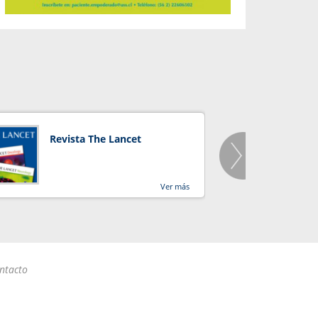
Revista The Lancet
Orga
Salu
Ver más
ntacto