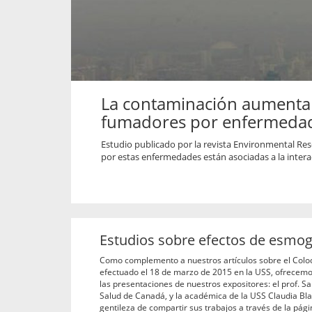
propaga a un gran númer
os entregados por la
oría sobre viajes al extranjero
onas que deben hacer...
La contaminación aumenta e
fumadores por enfermedad
Estudio publicado por la revista Environmental Rese
por estas enfermedades están asociadas a la intera
Estudios sobre efectos de esmog
Como complemento a nuestros artículos sobre el Coloq
efectuado el 18 de marzo de 2015 en la USS, ofrecemo
las presentaciones de nuestros expositores: el prof. S
Salud de Canadá, y la académica de la USS Claudia B
gentileza de compartir sus trabajos a través de la pág