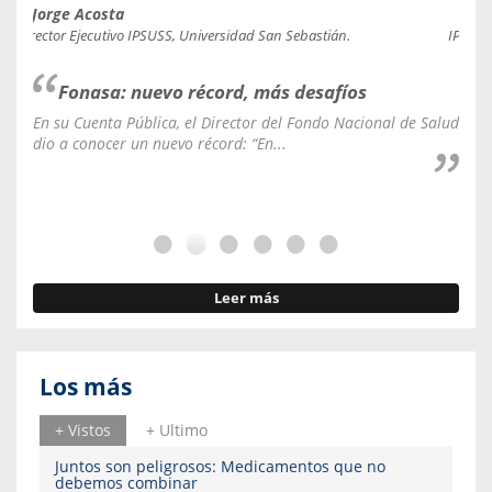
Jorge Acosta
Caro
Director Ejecutivo IPSUSS, Universidad San Sebastián.
IPSUSS
Fonasa: nuevo récord, más desafíos
En su Cuenta Pública, el Director del Fondo Nacional de Salud
La C
dio a conocer un nuevo récord: “En...
fale
Leer más
Los más
+ Vistos
+ Ultimo
Juntos son peligrosos: Medicamentos que no
debemos combinar