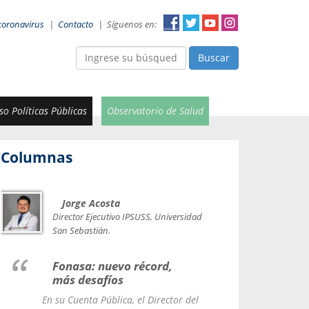
coronavirus
|
Contacto
|
Síguenos en:
Buscar
o Políticas Públicas
Observatorio de Salud
Columnas
Jorge Acosta
Car
Val
Director Ejecutivo IPSUSS, Universidad
IPSUSS
San Sebastián.
Lice
Fonasa: nuevo récord,
le t
más desafíos
La Contr
En su Cuenta Pública, el Director del