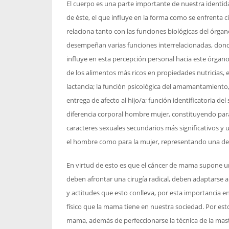
El cuerpo es una parte importante de nuestra identida
de éste, el que influye en la forma como se enfrenta c
relaciona tanto con las funciones biológicas del órg
desempeñan varias funciones interrelacionadas, donde
influye en esta percepción personal hacia este órgan
de los alimentos más ricos en propiedades nutricias, e
lactancia; la función psicológica del amamantamiento, 
entrega de afecto al hijo/a; función identificatoria d
diferencia corporal hombre mujer, constituyendo para
caracteres sexuales secundarios más significativos y
el hombre como para la mujer, representando una de l
En virtud de esto es que el cáncer de mama supone un
deben afrontar una cirugía radical, deben adaptarse a
y actitudes que esto conlleva, por esta importancia en
físico que la mama tiene en nuestra sociedad. Por est
mama, además de perfeccionarse la técnica de la mas