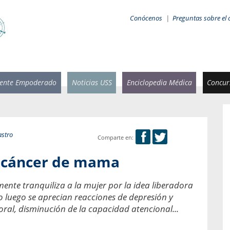
Conócenos
|
Preguntas sobre el 
iente Empoderado
Noticias USS
Enciclopedia Médica
Concurs
astro
Comparte en:
 Rammsy
Rosario García-Huidobro
l cáncer de mama
stente de
Decana facultad de Odontología,
n Sebastián
Universidad San Sebastián.
ente tranquiliza a la mujer por la idea liberadora
o luego se aprecian reacciones de depresión y
añana
¿Cuándo será urgente la
salud bucal?
al, disminución de la capacidad atencional...
emia cuando
sa se
En Chile, nadie muere de caries ni de