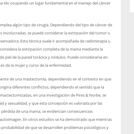
 ha ido ocupando un lugar fundamental en el manejo del cáncer
mplea algún tipo de cirugía. Dependiendo del tipo de cáncer de
as involucradas, se puede considerar la extirpación del tumor o
servadora. Esta técnica suele ir acompañada de radioterapia u
 considera la extirpación completa de la mama mediante la
 de piel de la pared torácica y nódulos. Puede considerarse en
s de la mujer y curso de la enfermedad.
anente de una mastectomía, dependiendo en el contexto en que
ta origina diferentes conflictos, dependiendo el sentido que la
s mactectomizadas, en una investigación de Pires & Norbe, se
d y sexualidad, y que esta concepción es valorada por las
 la pérdida de una mama, se evidencian consecuencias
a autoimagen. En otros estudios se ha demostrado que mientras
la probabilidad de que se desarrollen problemas psicológicos y