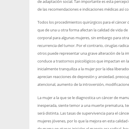
de adaptación social. Tan importante es esta percepci
de las recomendaciones e indicaciones médicas así co
Todos los procedimientos quirúrgicos para el cáncer
que de una u otra forma afectan la calidad de vida d
corporal para algunas mujeres, sin embargo para otr
recurrencia del tumor. Por el contrario, cirugías radi
otros puede representar una grave alteración de la 
conduce a trastornos psicológicos que impactan en la
inicialmente tranquiliza a la mujer por la idea liberad
aprecian reacciones de depresión y ansiedad, preocup
atencional, aumento de la introversión, modificaciones 
La mujer a la que se le diagnostica un cáncer de mam
inesperada, siente temor a una muerte prematura, tem
será distinta. Las tasas de supervivencia para el cá
mujeres jóvenes, por lo que la mejora en esta calidad
de mama en etapas iniciales el manejo era radical, hoy,