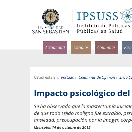
Actualidad
Estudios
Columnas
Pac
Usted está en:
Portada
/
Columnas de Opinión
/
Erica C
rlos Pérez, Jorge Acosta y
Ignacio Rodríguez
Impacto psicológico de
rolina Velasco
Infectólogo y profesor asi
S, Facultad de Medicina USS.
Medicina, Universidad Sa
Se ha observado que la mastectomía inicialm
de que todo tejido maligno fue extraído, per
ncias médicas y
Pandemias del m
idio por incapacidad
ansiedad, preocupación por la imagen corpor
Usamos la palabra pand
ral
Miércoles 14 de octubre de 2015
una enfermedad contagio