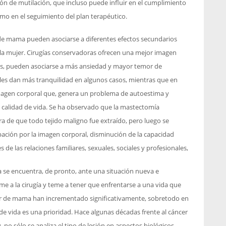
ón de mutilación, que incluso puede influir en el cumplimiento
mo en el seguimiento del plan terapéutico.
 de mama pueden asociarse a diferentes efectos secundarios
e la mujer. Cirugías conservadoras ofrecen una mejor imagen
as, pueden asociarse a más ansiedad y mayor temor de
cales dan más tranquilidad en algunos casos, mientras que en
imagen corporal que, genera un problema de autoestima y
 calidad de vida. Se ha observado que la mastectomía
ora de que todo tejido maligno fue extraído, pero luego se
ación por la imagen corporal, disminución de la capacidad
de las relaciones familiares, sexuales, sociales y profesionales,
a se encuentra, de pronto, ante una situación nueva e
e a la cirugía y teme a tener que enfrentarse a una vida que
ncer de mama han incrementado significativamente, sobretodo en
 de vida es una prioridad. Hace algunas décadas frente al cáncer
 no sólo se analiza el tipo de lesión en aspectos biológicos,