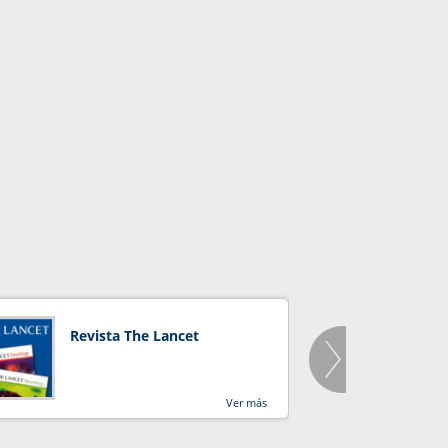
Revista The Lancet
Orga
Salu
Ver más