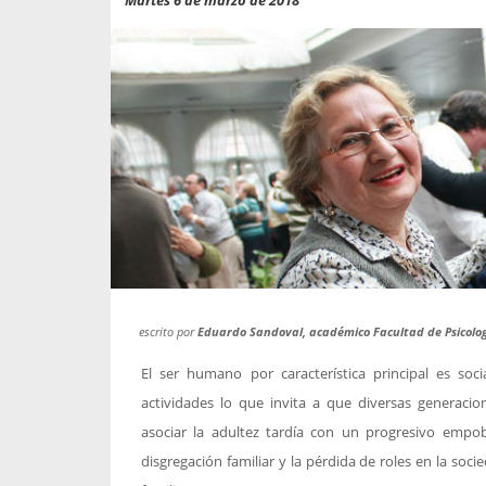
propaga a un gran númer
os entregados por la
oría sobre viajes al extranjero
onas que deben hacer...
escrito por
Eduardo Sandoval, académico Facultad de Psicolo
El ser humano por característica principal es soc
actividades lo que invita a que diversas generaci
asociar la adultez tardía con un progresivo empob
disgregación familiar y la pérdida de roles en la s