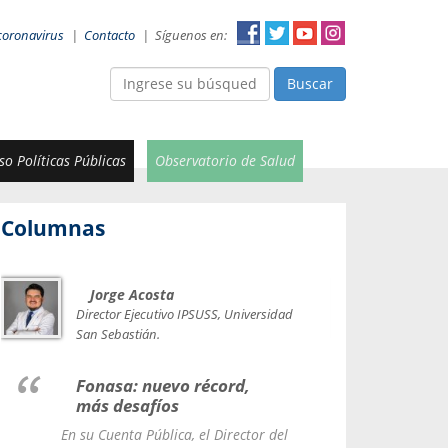
coronavirus
|
Contacto
|
Síguenos en:
Buscar
o Políticas Públicas
Observatorio de Salud
Columnas
Jorge Acosta
Car
Val
Director Ejecutivo IPSUSS, Universidad
IPSUSS
San Sebastián.
Lice
Fonasa: nuevo récord,
le t
más desafíos
La Contr
En su Cuenta Pública, el Director del