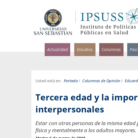
Actualidad
Estudios
Columnas
Pac
Usted está en:
Portada
/
Columnas de Opinión
/
Eduard
rlos Pérez, Jorge Acosta y
Ignacio Rodríguez
Tercera edad y la impor
rolina Velasco
Infectólogo y profesor asi
S, Facultad de Medicina USS.
Medicina, Universidad Sa
interpersonales
ncias médicas y
Pandemias del m
Estar con otras personas de la misma edad 
idio por incapacidad
Usamos la palabra pand
física y mentalmente a los adultos mayores.
ral
una enfermedad contagio
Martes 6 de marzo de 2018