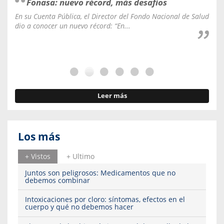
Fonasa: nuevo récord, más desafíos
En su Cuenta Pública, el Director del Fondo Nacional de Salud
La C
dio a conocer un nuevo récord: “En...
fale
Leer más
Los más
+ Vistos
+ Ultimo
Juntos son peligrosos: Medicamentos que no
debemos combinar
Intoxicaciones por cloro: síntomas, efectos en el
cuerpo y qué no debemos hacer