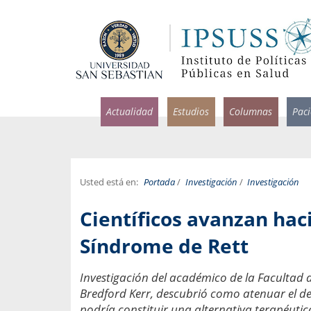
Actualidad
Estudios
Columnas
Pac
Usted está en:
Portada
/
Investigación
/
Investigación
rlos Pérez, Jorge Acosta y
Ignacio Rodríguez
Científicos avanzan haci
rolina Velasco
Infectólogo y profesor asi
S, Facultad de Medicina USS.
Medicina, Universidad Sa
Síndrome de Rett
ncias médicas y
Pandemias del m
Investigación del académico de la Facultad d
idio por incapacidad
Usamos la palabra pand
Bredford Kerr, descubrió como atenuar el de
ral
una enfermedad contagio
podría constituir una alternativa terapéutic