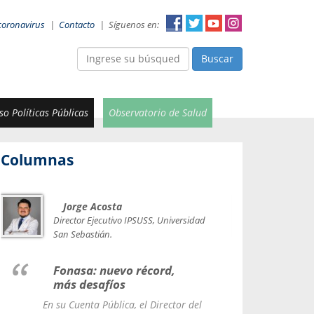
coronavirus
|
Contacto
|
Síguenos en:
Buscar
o Políticas Públicas
Observatorio de Salud
Columnas
Jorge Acosta
Car
Val
Director Ejecutivo IPSUSS, Universidad
IPSUSS
San Sebastián.
Lice
Fonasa: nuevo récord,
le t
más desafíos
La Contr
En su Cuenta Pública, el Director del