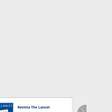
Revista The Lancet
Orga
Salu