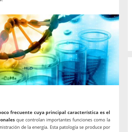
o de...
enfermedades periodontales. Sin
embargo, estas son las...
co frecuente cuya principal característica es el
ronales
que controlan importantes funciones como la
nistración de la energía. Esta patología se produce por