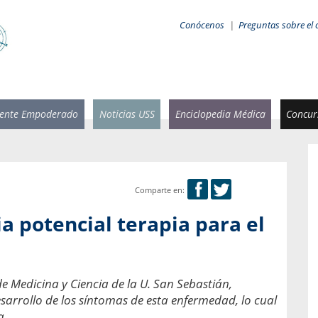
Conócenos
|
Preguntas sobre el 
iente Empoderado
Noticias USS
Enciclopedia Médica
Concurs
Comparte en:
 Rammsy
Rosario García-Huidobro
a potencial terapia para el
stente de
Decana facultad de Odontología,
n Sebastián
Universidad San Sebastián.
añana
¿Cuándo será urgente la
e Medicina y Ciencia de la U. San Sebastián,
salud bucal?
emia cuando
sarrollo de los síntomas de esta enfermedad, lo cual
sa se
En Chile, nadie muere de caries ni de
a.