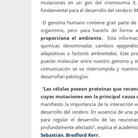
mutaciones en un gen del cromosoma X, 
fundamental para el desarrollo del cerebro: 
El genoma humano contiene gran parte de l
organismo, pero para hacerlo de forma 
proporciona el ambiente.
Esta informaci
químicas denominadas cambios epigenétic
adaptativas a factores ambientales. Este pr
puente molecular entre nuestro genoma y el 
comunicación se ve interrumpida y nuest
desarrollan patologías.
“
Las células poseen proteínas que recono
cuyas mutaciones son la principal causa 
manifiesto la importancia de la interacción
desarrollo del cerebro. En ausencia de una p
para regular el desarrollo de las neurona
profundamente afectado”, explica el académi
Sebastián
,
Bredford Kerr.