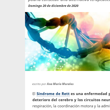
propaga a un gran númer
os entregados por la
Domingo 20 de diciembre de 2020
oría sobre viajes al extranjero
onas que deben hacer...
escrito por
Ana María Morales
El
Síndrome de Rett
es una enfermedad po
deterioro del cerebro y los circuitos neu
respiración, la coordinación motora y la admi