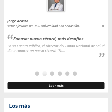
Jorge Acosta
Caro
Director Ejecutivo IPSUSS, Universidad San Sebastián.
IPSUSS
Fonasa: nuevo récord, más desafíos
En su Cuenta Pública, el Director del Fondo Nacional de Salud
La C
dio a conocer un nuevo récord: “En...
fale
Leer más
Los más