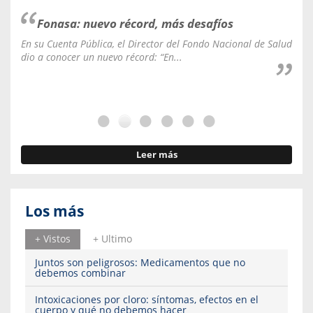
Fonasa: nuevo récord, más desafíos
En su Cuenta Pública, el Director del Fondo Nacional de Salud
La C
dio a conocer un nuevo récord: “En...
fale
Leer más
Los más
+ Vistos
+ Ultimo
Juntos son peligrosos: Medicamentos que no
debemos combinar
Intoxicaciones por cloro: síntomas, efectos en el
cuerpo y qué no debemos hacer