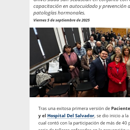
propaga a un gran númer
os entregados por la
capacitación en autocuidado y prevención 
oría sobre viajes al extranjero
patologías hormonales.
onas que deben hacer...
Viernes 5 de septiembre de 2025
Tras una exitosa primera versión de
Pacient
y el
Hospital Del Salvador
, se dio inicio a 
cual contó con la participación de más de 40 p