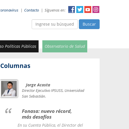
coronavirus
|
Contacto
|
Síguenos en:
Buscar
o Políticas Públicas
Observatorio de Salud
Columnas
Jorge Acosta
Car
Val
Director Ejecutivo IPSUSS, Universidad
IPSUSS
San Sebastián.
Lice
Fonasa: nuevo récord,
le t
más desafíos
La Contr
En su Cuenta Pública, el Director del