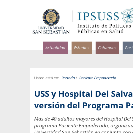
Actualidad
Estudios
Columnas
Pac
Usted está en:
Portada
/
Paciente Empoderado
rlos Pérez, Jorge Acosta y
Ignacio Rodríguez
USS y Hospital Del Salv
rolina Velasco
Infectólogo y profesor asi
S, Facultad de Medicina USS.
Medicina, Universidad Sa
versión del Programa 
ncias médicas y
Pandemias del m
Más de 40 adultos mayores del Hospital Del S
idio por incapacidad
Usamos la palabra pand
programa Paciente Empoderado, organizado 
ral
una enfermedad contagio
Universidad San Sebastián en conjunto con el 