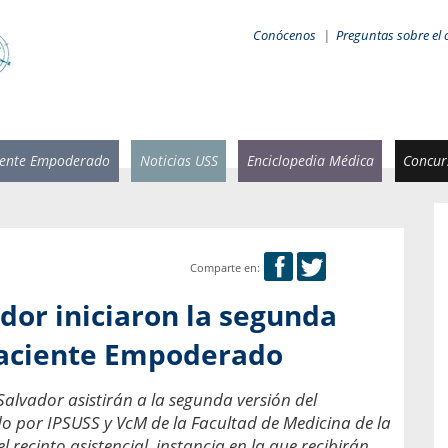
Conócenos
|
Preguntas sobre el 
iente Empoderado
Noticias USS
Enciclopedia Médica
Concurs
Comparte en:
 Rammsy
Rosario García-Huidobro
ador iniciaron la segunda
stente de
Decana facultad de Odontología,
n Sebastián
Universidad San Sebastián.
Paciente Empoderado
añana
¿Cuándo será urgente la
alvador asistirán a la segunda versión del
salud bucal?
emia cuando
por IPSUSS y VcM de la Facultad de Medicina de la
sa se
En Chile, nadie muere de caries ni de
recinto asistencial, instancia en la que recibirán