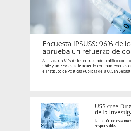
propaga a un gran númer
os entregados por la
oría sobre viajes al extranjero
onas que deben hacer...
Encuesta IPSUSS: 96% de l
aprueba un refuerzo de do
A su vez, un 81% de los encuestados calificó con n
Chile y un 55% está de acuerdo con mantener las cu
el Instituto de Políticas Públicas de la U. San Sebast
USS crea Dire
de la Investi
La misión de esta nue
responsable.