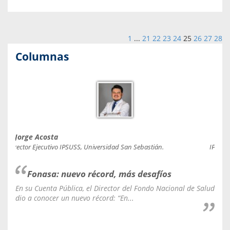
1
...
21
22
23
24
25
26
27
28
Columnas
Jorge Acosta
Caro
Director Ejecutivo IPSUSS, Universidad San Sebastián.
IPSUSS
Fonasa: nuevo récord, más desafíos
En su Cuenta Pública, el Director del Fondo Nacional de Salud
La C
dio a conocer un nuevo récord: “En...
fale