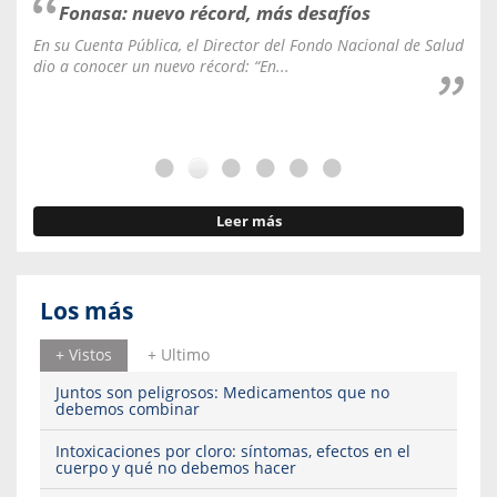
Fonasa: nuevo récord, más desafíos
En su Cuenta Pública, el Director del Fondo Nacional de Salud
La C
dio a conocer un nuevo récord: “En...
fale
Leer más
Los más
+ Vistos
+ Ultimo
Juntos son peligrosos: Medicamentos que no
debemos combinar
Intoxicaciones por cloro: síntomas, efectos en el
cuerpo y qué no debemos hacer