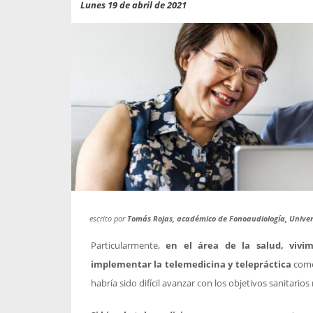
propaga a un gran númer
os entregados por la
Lunes 19 de abril de 2021
oría sobre viajes al extranjero
onas que deben hacer...
escrito por
Tomás Rojas, académico de Fonoaudiología, Unive
Particularmente,
en el área de la salud, vivim
implementar la telemedicina y telepráctica
como 
habría sido difícil avanzar con los objetivos sanitario