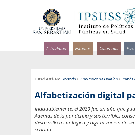
Actualidad
Estudios
Columnas
Pac
Usted está en:
Portada
/
Columnas de Opinión
/
Tomás 
rlos Pérez, Jorge Acosta y
Ignacio Rodríguez
Alfabetización digital p
rolina Velasco
Infectólogo y profesor asi
S, Facultad de Medicina USS.
Medicina, Universidad Sa
Indudablemente, el 2020 fue un año que gu
Además de la pandemia y sus terribles consec
ncias médicas y
Pandemias del m
idio por incapacidad
desarrollo tecnológico y digitalización de s
Usamos la palabra pand
ral
sentido.
una enfermedad contagio