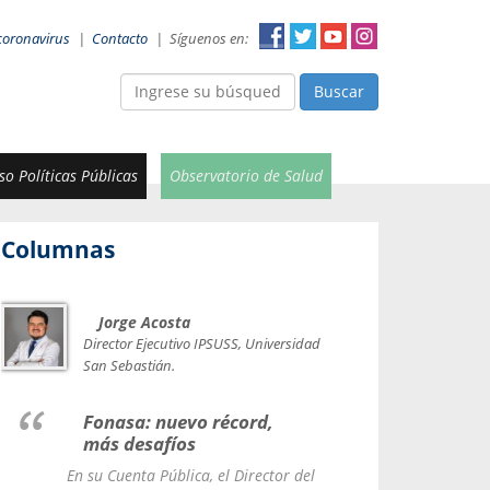
coronavirus
|
Contacto
|
Síguenos en:
Buscar
o Políticas Públicas
Observatorio de Salud
Columnas
Jorge Acosta
Car
Val
Director Ejecutivo IPSUSS, Universidad
IPSUSS
San Sebastián.
Lice
Fonasa: nuevo récord,
le t
más desafíos
La Contr
En su Cuenta Pública, el Director del