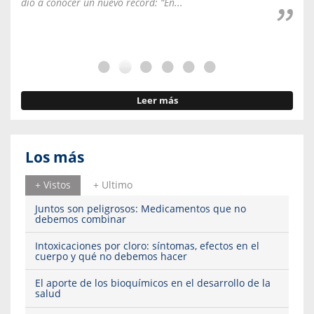
dio a conocer un nuevo récord: “En...
fale
Leer más
Los más
+ Vistos
+ Ultimo
Juntos son peligrosos: Medicamentos que no
debemos combinar
Intoxicaciones por cloro: síntomas, efectos en el
cuerpo y qué no debemos hacer
El aporte de los bioquímicos en el desarrollo de la
salud