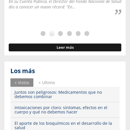
En su Cuenta Pública, el Director del Fondo Nacional de Salud
La C
dio a conocer un nuevo récord: “En...
fale
Leer más
Los más
+ Vistos
+ Ultimo
Juntos son peligrosos: Medicamentos que no
debemos combinar
Intoxicaciones por cloro: síntomas, efectos en el
cuerpo y qué no debemos hacer
El aporte de los bioquímicos en el desarrollo de la
salud