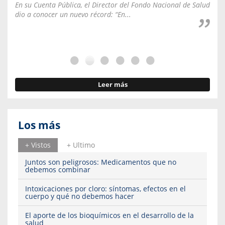
En su Cuenta Pública, el Director del Fondo Nacional de Salud
La C
dio a conocer un nuevo récord: “En...
fale
Leer más
Los más
+ Vistos
+ Ultimo
Juntos son peligrosos: Medicamentos que no
debemos combinar
Intoxicaciones por cloro: síntomas, efectos en el
cuerpo y qué no debemos hacer
El aporte de los bioquímicos en el desarrollo de la
salud