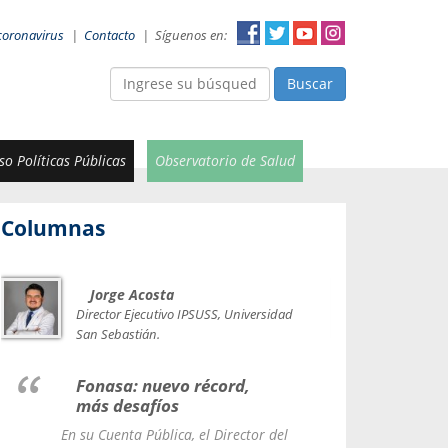
coronavirus
|
Contacto
|
Síguenos en:
Buscar
o Políticas Públicas
Observatorio de Salud
Columnas
Jorge Acosta
Car
Val
Director Ejecutivo IPSUSS, Universidad
IPSUSS
San Sebastián.
Lice
Fonasa: nuevo récord,
le t
más desafíos
La Contr
En su Cuenta Pública, el Director del