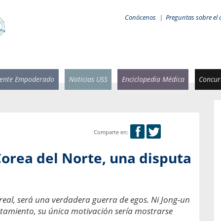
Conócenos
|
Preguntas sobre el 
iente Empoderado
Noticias USS
Enciclopedia Médica
Concurs
Comparte en:
 Rammsy
Rosario García-Huidobro
orea del Norte, una disputa
stente de
Decana facultad de Odontología,
n Sebastián
Universidad San Sebastián.
añana
¿Cuándo será urgente la
 real, será una verdadera guerra de egos. Ni Jong-un
salud bucal?
emia cuando
ntamiento, su única motivación sería mostrarse
sa se
En Chile, nadie muere de caries ni de