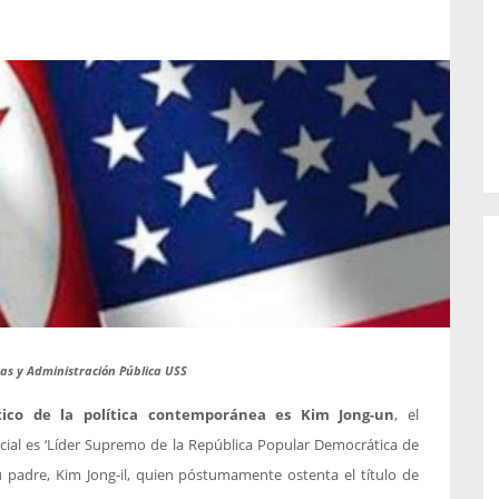
o de...
enfermedades periodontales. Sin
embargo, estas son las...
cas y Administración Pública USS
ico de la política contemporánea es Kim Jong-un
, el
icial es ‘Líder Supremo de la República Popular Democrática de
u padre, Kim Jong-il, quien póstumamente ostenta el título de