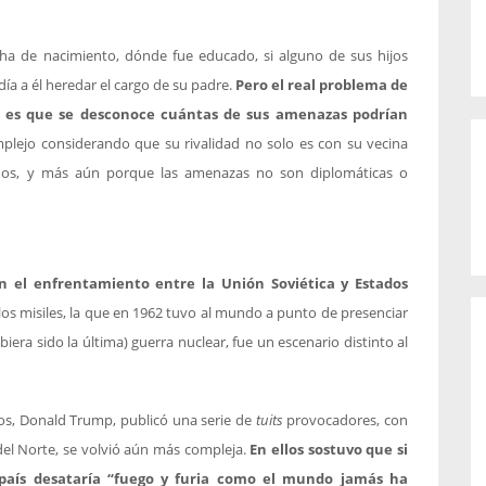
ha de nacimiento, dónde fue educado, si alguno de sus hijos
día a él heredar el cargo de su padre.
Pero el real problema de
e es que se desconoce cuántas de sus amenazas podrían
mplejo considerando que su rivalidad no solo es con su vecina
dos, y más aún porque las amenazas no son diplomáticas o
 el enfrentamiento entre la Unión Soviética y Estados
e los misiles, la que en 1962 tuvo al mundo a punto de presenciar
era sido la última) guerra nuclear, fue un escenario distinto al
dos, Donald Trump, publicó una serie de
tuits
provocadores, con
 del Norte, se volvió aún más compleja.
En ellos sostuvo que si
país desataría “fuego y furia como el mundo jamás ha