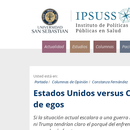
Actualidad
Estudios
Columnas
Pac
Usted está en:
Portada
/
Columnas de Opinión
/
Constanza Fernández
rlos Pérez, Jorge Acosta y
Ignacio Rodríguez
Estados Unidos versus C
rolina Velasco
Infectólogo y profesor asi
S, Facultad de Medicina USS.
Medicina, Universidad Sa
de egos
ncias médicas y
Pandemias del m
Si la situación actual escalara a una guerra
idio por incapacidad
Usamos la palabra pand
ral
ni Trump tendrían claro el porqué del enfre
una enfermedad contagio