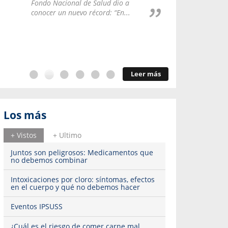
Repúblic
Fondo Nacional de Salud dio a
del esqu
conocer un nuevo récord: “En...
Leer más
Los más
+ Vistos
+ Ultimo
Juntos son peligrosos: Medicamentos que
no debemos combinar
Intoxicaciones por cloro: síntomas, efectos
en el cuerpo y qué no debemos hacer
Eventos IPSUSS
¿Cuál es el riesgo de comer carne mal