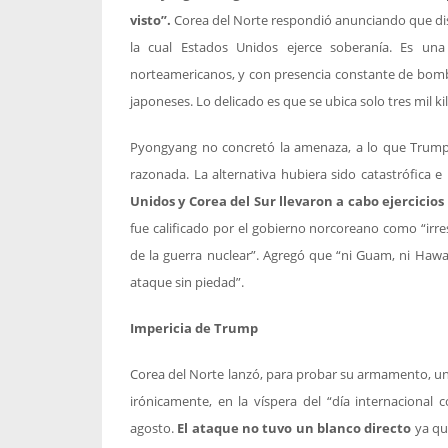
visto”.
Corea del Norte respondió anunciando que dis
la cual Estados Unidos ejerce soberanía. Es una
norteamericanos, y con presencia constante de bomb
japoneses. Lo delicado es que se ubica solo tres mil k
Pyongyang no concretó la amenaza, a lo que Trump
razonada. La alternativa hubiera sido catastrófica e
Unidos y Corea del Sur llevaron a cabo ejercicios
fue calificado por el gobierno norcoreano como “irres
de la guerra nuclear”. Agregó que “ni Guam, ni Hawai
ataque sin piedad”.
Impericia de Trump
Corea del Norte lanzó, para probar su armamento, un m
irónicamente, en la víspera del “día internacional
agosto.
El ataque no tuvo un blanco directo
ya qu