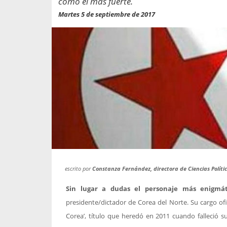
como el más fuerte.
propaga a un gran númer
os entregados por la
oría sobre viajes al extranjero
Martes 5 de septiembre de 2017
onas que deben hacer...
escrito por
Constanza Fernández, directora de Ciencias Políti
Sin lugar a dudas el personaje más enigmát
presidente/dictador de Corea del Norte. Su cargo of
Corea’, título que heredó en 2011 cuando falleció s