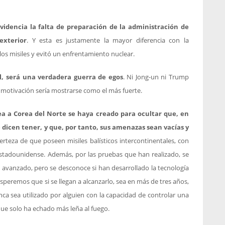
videncia la falta de preparación de la administración de
exterior
. Y esta es justamente la mayor diferencia con la
los misiles y evitó un enfrentamiento nuclear.
al, será una verdadera guerra de egos
. Ni Jong-un ni Trump
a motivación sería mostrarse como el más fuerte.
ea a Corea del Norte se haya creado para ocultar que, en
 dicen tener, y que, por tanto, sus amenazas sean vacías y
erteza de que poseen misiles balísticos intercontinentales, con
l estadounidense. Además, por las pruebas que han realizado, se
avanzado, pero se desconoce si han desarrollado la tecnología
Esperemos que si se llegan a alcanzarlo, sea en más de tres años,
anca sea utilizado por alguien con la capacidad de controlar una
que solo ha echado más leña al fuego.