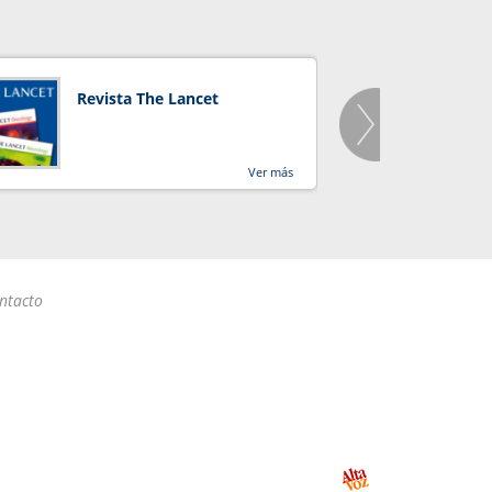
Revista The Lancet
Orga
Salu
Ver más
ntacto