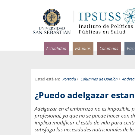
Actualidad
Estudios
Columnas
Pac
Usted está en:
Portada
/
Columnas de Opinión
/
Andrea
rlos Pérez, Jorge Acosta y
Ignacio Rodríguez
¿Puedo adelgazar esta
rolina Velasco
Infectólogo y profesor asi
S, Facultad de Medicina USS.
Medicina, Universidad Sa
Adelgazar en el embarazo no es imposible, p
profesional, ya que no se puede hacer con die
ncias médicas y
Pandemias del m
idio por incapacidad
implica modificar el estilo de vida para ce
Usamos la palabra pand
ral
satisfaga las necesidades nutricionales de la
una enfermedad contagio