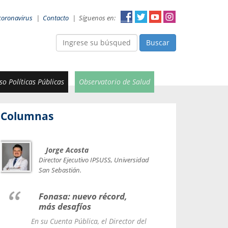
coronavirus
|
Contacto
|
Síguenos en:
Buscar
o Políticas Públicas
Observatorio de Salud
Columnas
Jorge Acosta
Car
Val
Director Ejecutivo IPSUSS, Universidad
IPSUSS
San Sebastián.
Lice
Fonasa: nuevo récord,
le t
más desafíos
La Contr
En su Cuenta Pública, el Director del