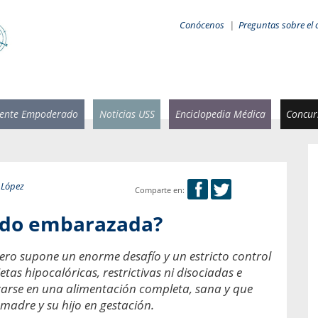
Conócenos
|
Preguntas sobre el 
iente Empoderado
Noticias USS
Enciclopedia Médica
Concurs
 López
Comparte en:
 Rammsy
Rosario García-Huidobro
ndo embarazada?
stente de
Decana facultad de Odontología,
n Sebastián
Universidad San Sebastián.
ero supone un enorme desafío y un estricto control
tas hipocalóricas, restrictivas ni disociadas e
añana
¿Cuándo será urgente la
salud bucal?
ntrarse en una alimentación completa, sana y que
emia cuando
 madre y su hijo en gestación.
sa se
En Chile, nadie muere de caries ni de