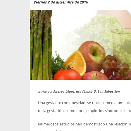
propaga a un gran númer
os entregados por la
Viernes 2 de diciembre de 2016
oría sobre viajes al extranjero
onas que deben hacer...
escrito por
Andrea López, académica U. San Sebastián
Una gestante con obesidad, se ubica inmediatamente 
de la gestación, como por ejemplo, los síndromes hipe
Numerosos estudios han demostrado una relación neg