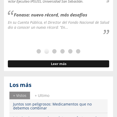
Director Ejecutivo IPSUSS, Universidad San Sebastián.
IPSUSS
Fonasa: nuevo récord, más desafíos
En su Cuenta Pública, el Director del Fondo Nacional de Salud
La C
dio a conocer un nuevo récord: “En...
fale
Leer más
Los más
+ Vistos
+ Ultimo
Juntos son peligrosos: Medicamentos que no
debemos combinar